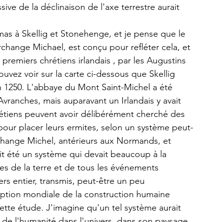
sive de la déclinaison de l'axe terrestre aurait 
mas à Skellig et Stonehenge, et je pense que le 
Archange Michael, est conçu pour refléter cela, et 
 premiers chrétiens irlandais , par les Augustins 
uvez voir sur la carte ci-dessous que Skellig 
n 1250. L'abbaye du Mont Saint-Michel a été 
ranches, mais auparavant un Irlandais y avait 
rétiens peuvent avoir délibérément cherché des 
s pour placer leurs ermites, selon un système peut-
Archange Michel, antérieurs aux Normands, et 
it été un système qui devait beaucoup à la 
ses de la terre et de tous les événements 
rs entier, transmis, peut-être un peu 
ption mondiale de la construction humaine 
cette étude. J'imagine qu'un tel système aurait 
 de l'humanité dans l'univers, dans son paysage 