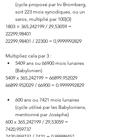
(cycle proposé par Irv Bromberg, 
soit 223 mois synodiques, ou un 
saros, multiplié par 100)(3)
1803 × 365,242199 / 29,53059 = 
22299,98401
22299,98401 / 22300 = 0,9999992829
Multipliez cela par 3 :
5409 ans ou 66900 mois lunaires 
(Babylonien)
5409 x 365,242199 = 66899,952029
66899.952029 / 66900 = 0.9999992829
600 ans ou 7421 mois lunaires 
(cycle utilisé par les Babyloniens, 
mentionné par Josèphe)
600 x 365,242199 / 29,53059 = 
7420,959737
7420,959737 / 7421 = 0,99999457