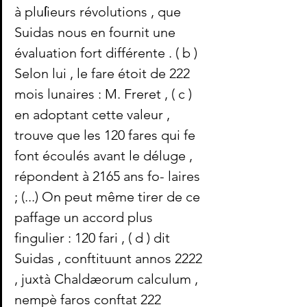
à pluſieurs révolutions , que 
Suidas nous en fournit une 
évaluation fort différente . ( b ) 
Selon lui , le fare étoit de 222 
mois lunaires : M. Freret , ( c ) 
en adoptant cette valeur , 
trouve que les 120 fares qui fe 
font écoulés avant le déluge , 
répondent à 2165 ans fo- laires 
; (...) On peut même tirer de ce 
paffage un accord plus 
fingulier : 120 fari , ( d ) dit 
Suidas , conftituunt annos 2222 
, juxtà Chaldæorum calculum , 
nempè faros conftat 222 