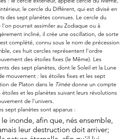
rcles : le cercle extérieur, appelé cercle du Même, 
intérieur, le cercle du Différent, qui est divisé en 
s des sept planètes connues. Le cercle du 
 l'on pourrait assimiler au Zodiaque ou à 
èrement incliné, il crée une oscillation, de sorte 
t est complété, connu sous le nom de précession 
le, ces huit cercles représentent l'ordre 
mouvement des étoiles fixes (le Même). Les 
nts des sept planètes, dont le Soleil et la Lune 
s de mouvement : les étoiles fixes et les sept 
tion de Platon dans le 
Timée 
donne un compte 
toiles et les planètes suivant leurs révolutions 
ouvement de l'univers. 
es sept planètes sont apparus : 
 le inonde, afin que, nés ensemble, 
jamais leur destruction doit arriver; 
a nature éternelle, afin qu'il lui 