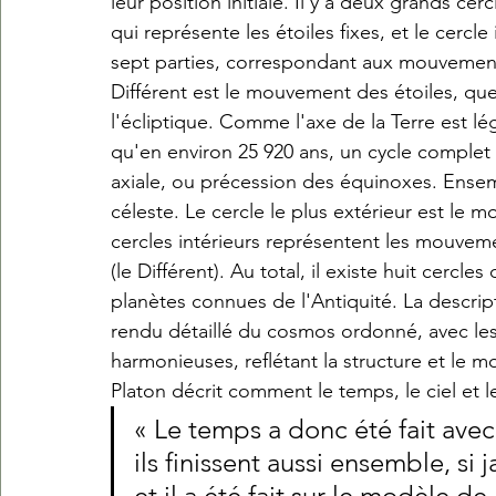
leur position initiale. Il y a deux grands ce
qui représente les étoiles fixes, et le cercle 
sept parties, correspondant aux mouvement
Différent est le mouvement des étoiles, que
l'écliptique. Comme l'axe de la Terre est lég
qu'en environ 25 920 ans, un cycle comple
axiale, ou précession des équinoxes. Ensemb
céleste. Le cercle le plus extérieur est le 
cercles intérieurs représentent les mouveme
(le Différent). Au total, il existe huit cercle
planètes connues de l'Antiquité. La descrip
rendu détaillé du cosmos ordonné, avec les é
harmonieuses, reflétant la structure et le m
Platon décrit comment le temps, le ciel et l
« Le temps a donc été fait avec
ils finissent aussi ensemble, si 
et il a été fait sur le modèle de l