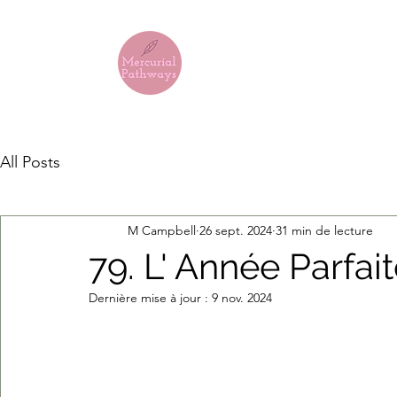
LES CHEMIN
All Posts
M Campbell
26 sept. 2024
31 min de lecture
79. L' Année Parfai
Dernière mise à jour :
9 nov. 2024