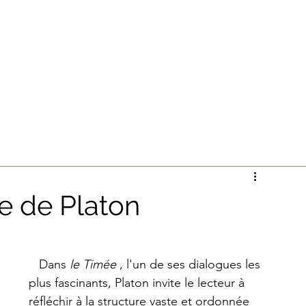
S DE MERCURE
Home
B
te de Platon
Dans 
le Timée 
, l'un de ses dialogues les 
plus fascinants, Platon invite le lecteur à 
réfléchir à la structure vaste et ordonnée 