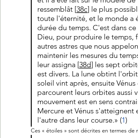
ressemblât [
38c
] le plus possi
toute l'éternité, et le monde a 
durée du temps. C'est dans ce 
Dieu, pour produire le temps, fit
autres astres que nous appelon
maintenir les mesures du temps;
leur assigna [
38d
] les sept orbi
est divers. La lune obtint l'orbi
soleil vint après, ensuite Vénus
parcourent leurs orbites aussi vi
mouvement est en sens contraire
Mercure et Vénus s'atteignent et
l'autre dans leur course.» (
1
)
Ces « étoiles » sont décrites en termes d