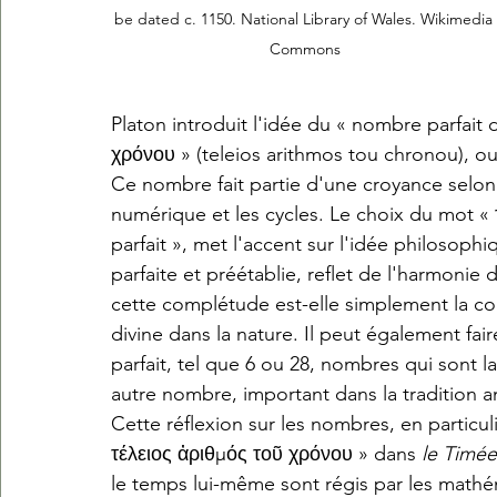
be dated c. 1150. National Library of Wales. Wikimedia 
Commons
Platon introduit l'idée du « nombre parfait
χρόνου » (teleios arithmos tou chronou), ou
Ce nombre fait partie d'une croyance selon 
numérique et les cycles. Le choix du mot « τέ
parfait », met l'accent sur l'idée philosophi
parfaite et préétablie, reflet de l'harmonie
cette complétude est-elle simplement la co
divine dans la nature. Il peut également f
parfait, tel que 6 ou 28, nombres qui sont l
autre nombre, important dans la tradition an
Cette réflexion sur les nombres, en particul
τέλειος ἀριθμός τοῦ χρόνου » dans 
le Timée
le temps lui-même sont régis par les mathé