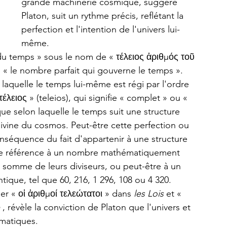
grande machinerie cosmique, suggère 
Platon, suit un rythme précis, reflétant la 
perfection et l'intention de l'univers lui-
même. 
 du temps » sous le nom de « τέλειος ἀριθμός τοῦ 
 « le nombre parfait qui gouverne le temps ». 
laquelle le temps lui-même est régi par l'ordre 
λειος » (teleios), qui signifie « complet » ou « 
que selon laquelle le temps suit une structure 
 divine du cosmos. Peut-être cette perfection ou 
nséquence du fait d'appartenir à une structure 
aire référence à un nombre mathématiquement 
a somme de leurs diviseurs, ou peut-être à un 
tique, tel que 60, 216, 1 296, 108 ou 4 320. 
ier « οἱ ἀριθμοί τελεώτατοι » dans 
les Lois 
et « 
 
, révèle la conviction de Platon que l'univers et 
matiques. 